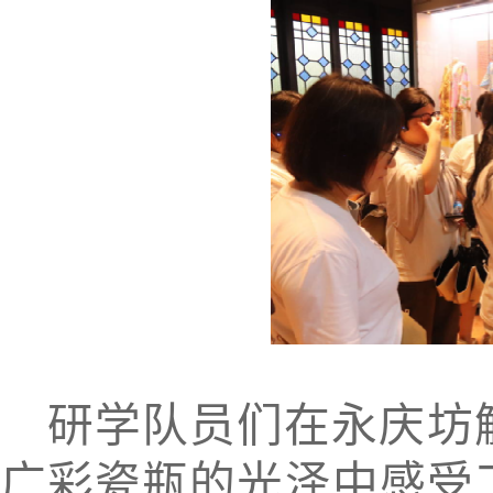
研学队员们在永庆坊
广彩瓷瓶的光泽中感受