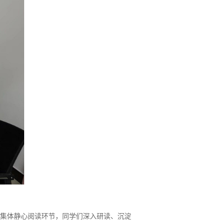
集体
静心
阅读环节，
同学们深入
研读、沉淀