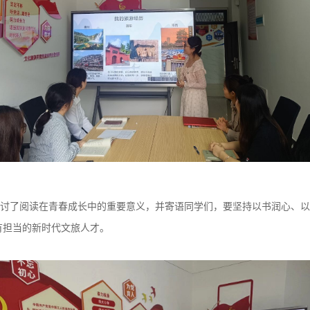
讨
了
阅读在青春成长中的重要
意义，并寄语
同学们
，
要
坚持以书润心、以
有担当的新时代文旅人才。