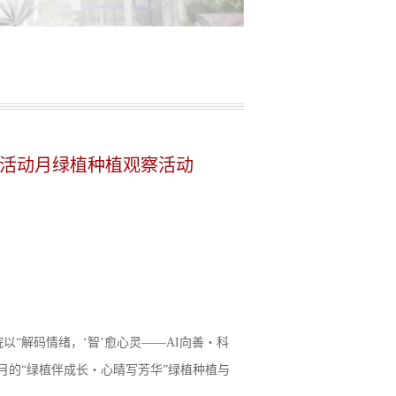
康活动月绿植种植观察活动
以“解码情绪，‘智’愈心灵——AI向善・科
月的“绿植伴成长・心晴写芳华”绿植种植与