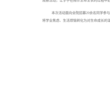
观察活动，让学子在陪伴生命生长的过程中
本次活动面向全院招募20余名同学参
将学业焦虑、生活烦恼转化为对生命成长的