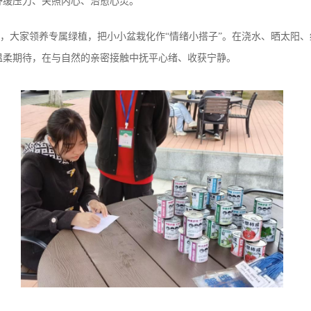
舒缓压力、关照内心、治愈心灵。
与，大家领养专属绿植，把小小盆栽化作“情绪小搭子”。在浇水、晒太阳
温柔期待，在与自然的亲密接触中抚平心绪、收获宁静。