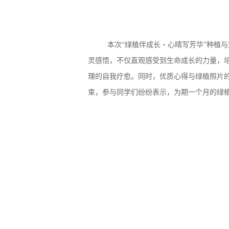
本次“绿植伴成长・心晴写芳华”种植
灵感悟，不仅直观感受到生命成长的力量，
理的自我疗愈。同时，优质心得与绿植照片
束，参与同学们纷纷表示，为期一个月的绿